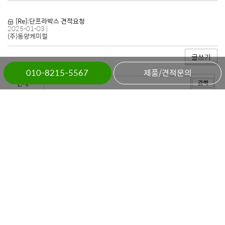
[Re]:단프라박스 견적요청
2025-01-03
|
(주)동양케미컬
010-8215-5567
제품/견적문의
전체
[처음]
[1]
[2]
[3]
[4]
[5]
[끝]