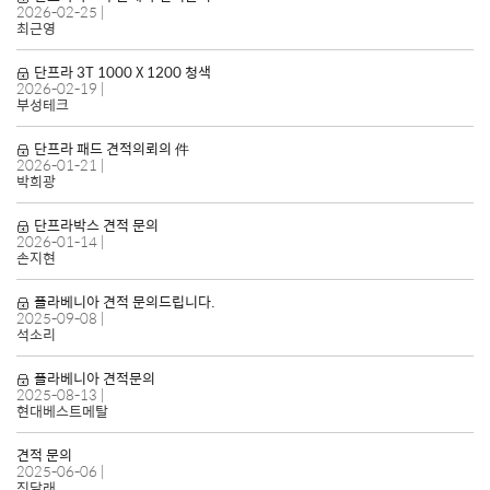
2026-02-25
|
최근영
단프라 3T 1000 X 1200 청색
2026-02-19
|
부성테크
단프라 패드 견적의뢰의 件
2026-01-21
|
박희광
단프라박스 견적 문의
2026-01-14
|
손지현
플라베니아 견적 문의드립니다.
2025-09-08
|
석소리
플라베니아 견적문의
2025-08-13
|
현대베스트메탈
견적 문의
2025-06-06
|
진달래