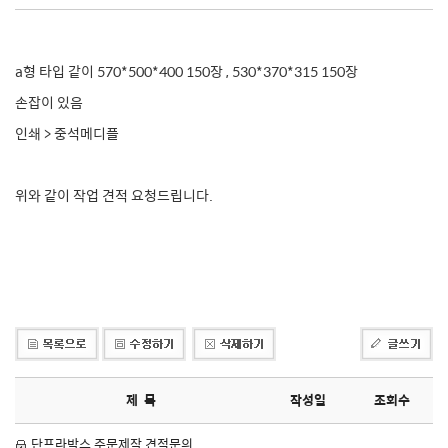
a형 타입 같이 570*500*400 150장 , 530*370*315 150장
손잡이 있음
인쇄 > 중석메디플
위와 같이 작업 견적 요청드립니다.
제 목
작성일
조회수
단프라박스 주문제작 견적문의